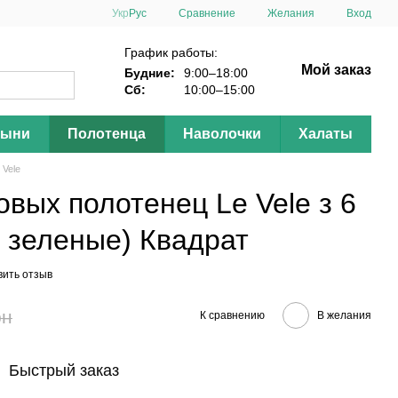
Сравнение
Укр
Рус
Желания
Вход
График работы:
Мой заказ
Будние:
9:00–18:00
Сб:
10:00–15:00
тыни
Полотенца
Наволочки
Халаты
 Vele
вых полотенец Le Vele з 6
, зеленые) Квадрат
вить отзыв
рн
К сравнению
В желания
Быстрый заказ