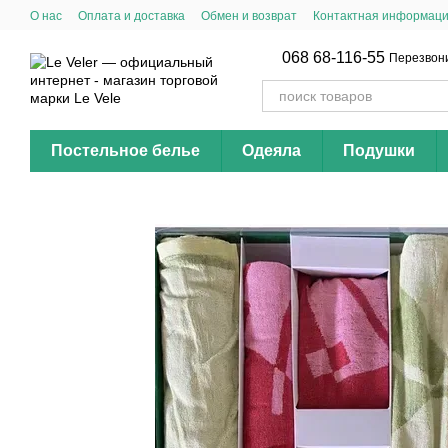
Перейти к основному контенту
О нас
Оплата и доставка
Обмен и возврат
Контактная информац
068 68-116-55
Перезвон
Постельное белье
Одеяла
Подушки