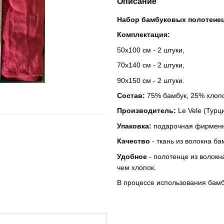
Описание
Набор бамбуковых полотенец 
Комплектация:
50x100 см - 2 штуки,
70x140 см - 2 штуки,
90x150 см - 2 штуки.
Состав:
75% бамбук, 25% хлопо
Производитель:
Le Vele (Турци
Упаковка:
подарочная фирменна
Качество
- ткань из волокна б
Удобное
- полотенце из волокн
чем хлопок.
В процессе использования бамб