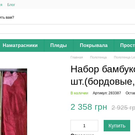
ия
Блог
ить вам?
Наматрасники
Пледы
Покрывала
Прос
Главная
Полотенца
Полотенца Le
Набор бамбуко
шт.(бордовые
В наличии
Артикул: 283387
Оста
2 358 грн
2 925 г
Купить