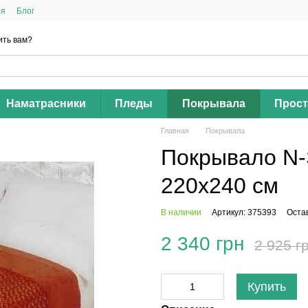
ия
Блог
ить вам?
Наматрасники
Пледы
Покрывала
Прос
Главная
Покрывала
Покрывало N-S
220х240 см
В наличии
Артикул: 375393
Оста
2 340 грн
2 925 г
Купить