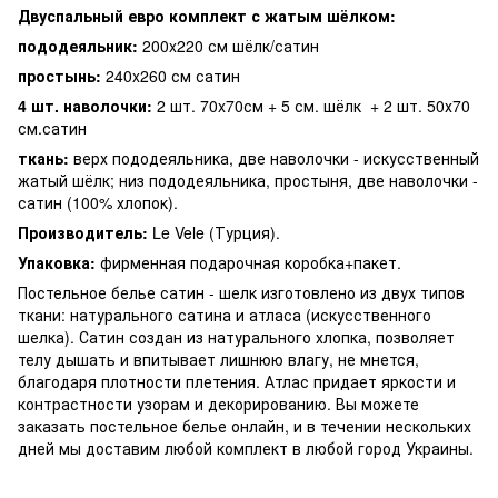
Двуспальный евро комплект с жатым шёлком:
пододеяльник:
200x220 см шёлк/сатин
простынь:
240x260 см сатин
4 шт. наволочки:
2 шт. 70x70см + 5 см. шёлк + 2 шт. 50х70
см.сатин
ткань:
верх пододеяльника, две наволочки - искусственный
жатый шёлк; низ пододеяльника, простыня, две наволочки -
сатин (100% хлопок).
Производитель:
Le Vele (Турция).
Упаковка:
фирменная подарочная коробка+пакет.
Постельное белье сатин - шелк изготовлено из двух типов
ткани: натурального сатина и атласа (искусственного
шелка). Сатин создан из натурального хлопка, позволяет
телу дышать и впитывает лишнюю влагу, не мнется,
благодаря плотности плетения. Атлас придает яркости и
контрастности узорам и декорированию. Вы можете
заказать постельное белье онлайн, и в течении нескольких
дней мы доставим любой комплект в любой город Украины.