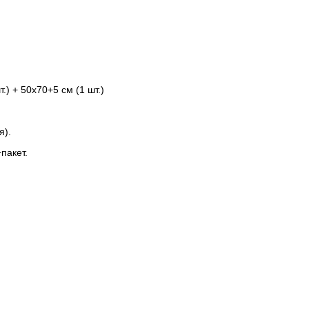
.) + 50x70+5 см (1 шт.)
я).
пакет.