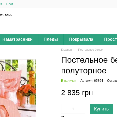
ия
Блог
ить вам?
Наматрасники
Пледы
Покрывала
Прос
Главная
Постельное белье
Постельное бе
полуторное
В наличии
Артикул: 65894
Остав
2 835 грн
Купить