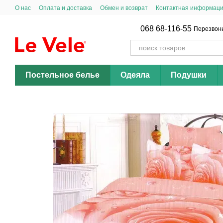
Перейти к основному контенту
О нас
Оплата и доставка
Обмен и возврат
Контактная информац
068 68-116-55
Перезвон
Постельное белье
Одеяла
Подушки