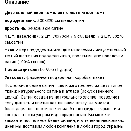
Описание
Двуспальный евро комплект с жатым шёлком:
пододеяльник:
200x220 см шёлк/сатин
простынь:
240x260 см сатин
4 шт. наволочки:
2 шт. 70x70см + 5 см. шёлк + 2 шт. 50х70
см.сатин
ткань:
верх пододеяльника, две наволочки - искусственный
жатый шёлк; низ пододеяльника, простыня, две наволочки -
сатин (100% хлопок).
Производитель:
Le Vele (Турция).
Упаковка:
фирменная подарочная коробка+пакет.
Постельное белье сатин - шелк изготовлено из двух типов
ткани: натурального сатина и атласа (искусственного
шелка). Сатин создан из натурального хлопка, позволяет
телу дышать и впитывает лишнюю влагу, не мнется,
благодаря плотности плетения. Атлас придает яркости и
контрастности узорам и декорированию. Вы можете
заказать постельное белье онлайн, и в течении нескольких
дней мы доставим любой комплект в любой город Украины.