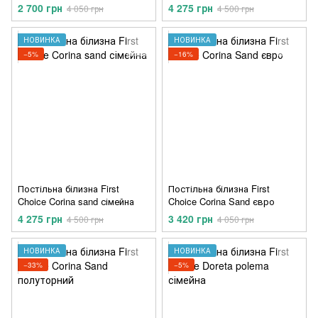
полуторний
2 700 грн
4 275 грн
4 050 грн
4 500 грн
НОВИНКА
НОВИНКА
−5%
−16%
Постільна білизна First
Постільна білизна First
Choice Corina sand сімейна
Choice Corina Sand євро
4 275 грн
3 420 грн
4 500 грн
4 050 грн
НОВИНКА
НОВИНКА
−33%
−5%