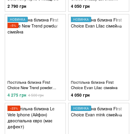
сімейна
2 790 грн
4 050 грн
НОВИНКА
НОВИНКА
−5%
Постільна білизна First
Постільна білизна First
Choice New Trend powder
Choice Evan Lilac сімейна
сімейна
4 275 грн
4 050 грн
4 500 грн
−23%
НОВИНКА