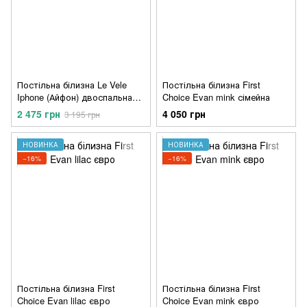
Постільна білизна Le Vele
Постільна білизна First
Iphone (Айфон) двоспальна
Choice Evan mink сімейна
євро (має дефект)
2 475 грн
4 050 грн
3 195 грн
НОВИНКА
НОВИНКА
−16%
−16%
Постільна білизна First
Постільна білизна First
Choice Evan lilac євро
Choice Evan mink євро