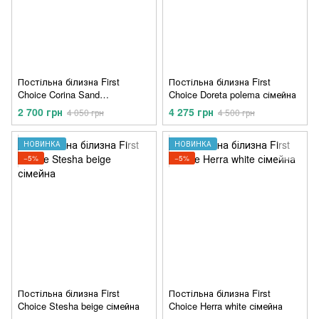
Постільна білизна First
Постільна білизна First
Choice Corina Sand
Choice Doreta polema сімейна
полуторний
2 700 грн
4 275 грн
4 050 грн
4 500 грн
НОВИНКА
НОВИНКА
−5%
−5%
Постільна білизна First
Постільна білизна First
Choice Stesha beige сімейна
Choice Herra white сімейна