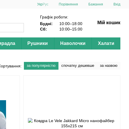
Порівняння
Укр
Рус
Бажання
Вхід
Графік роботи:
Мій кошик
Будні:
10:00–18:00
Сб:
10:00–15:00
ирадла
Рушники
Наволочки
Халати
за популярністю
спочатку дешевше
за назвою
Сортування: