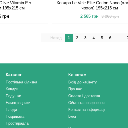
Olive Vitamin E з
Ковдра Le Vele Elite Cotton Nano (х
м 195х215 см
чохол) 195х215 см
5 грн
2 565 грн
3 060 грн
Назад
1
2
3
4
5
6
...
Каталог
Клієнтам
Постільна білизна
Вхід до кабінету
Ковдри
Про нас
Подушки
Оплата і доставка
Наматрацники
Обмін та повернення
Пледи
Контактна інформація
Покривала
Блог
Простирадла