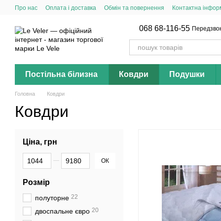
Перейти до основного контенту
Про нас
Оплата і доставка
Обмін та повернення
Контактна інфор
068 68-116-55
Передзво
Постільна білизна
Ковдри
Подушки
Головна
Ковдри
Ковдри
Ціна, грн
Від Ціна, грн
До Ціна, грн
ОК
Розмір
22
полуторне
20
двоспальне євро