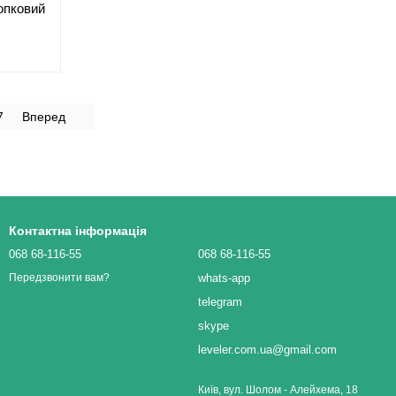
лопковий
7
Вперед
Контактна інформація
068 68-116-55
068 68-116-55
whats-app
Передзвонити вам?
telegram
skype
leveler.com.ua@gmail.com
Київ, вул. Шолом - Алейхема, 18