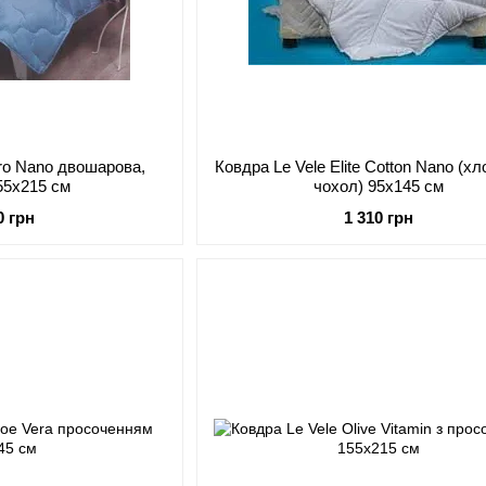
cro Nano двошарова,
Ковдра Le Vele Elite Cotton Nano (х
55х215 см
чохол) 95х145 см
0 грн
1 310 грн