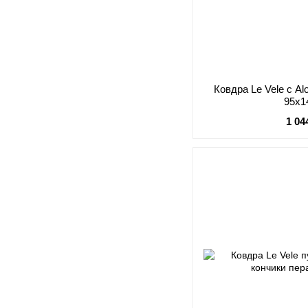
Ковдра Le Vele с A
95х1
1 04