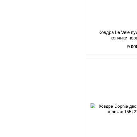
Ковдра Le Vele п
кончики пер
9 00