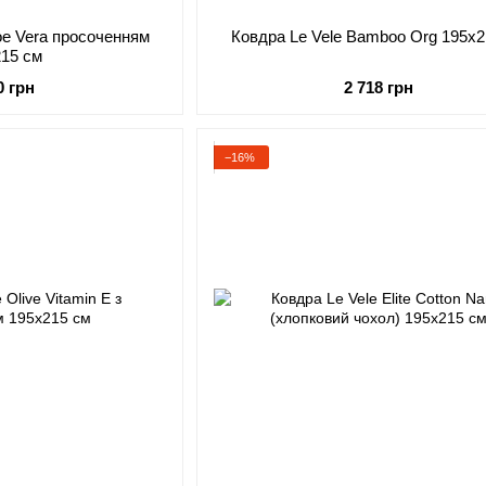
loe Vera просоченням
Ковдра Le Vele Bamboo Org 195х2
215 см
0 грн
2 718 грн
−16%