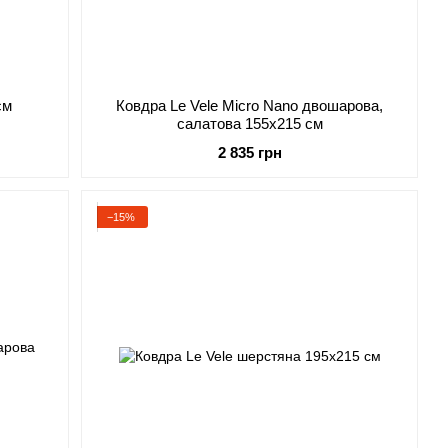
см
Ковдра Le Vele Micro Nano двошарова,
салатова 155х215 см
2 835 грн
−15%