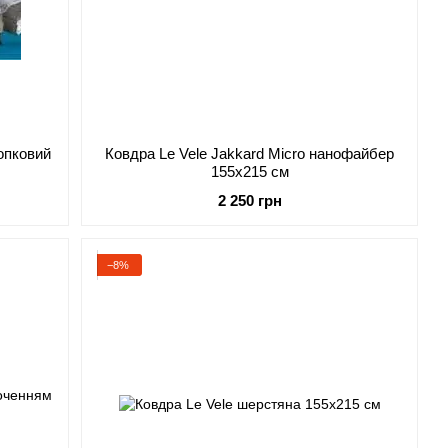
лопковий
Ковдра Le Vele Jakkard Micro нанофайбер
155х215 см
2 250 грн
−8%