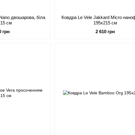
 Nano двошарова, біла
Ковдра Le Vele Jakkard Micro нан
215 см
195х215 см
0 грн
2 610 грн