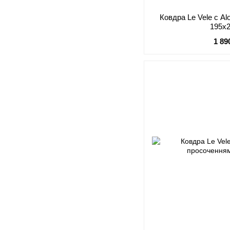
Ковдра Le Vele с A
195х
1 89