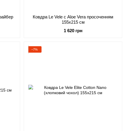
офайбер
Ковдра Le Vele с Aloe Vera просоченням
155х215 см
1 620 грн
−7%