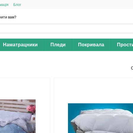
мація
Блог
нити вам?
Наматрацники
Пледи
Покривала
Прост