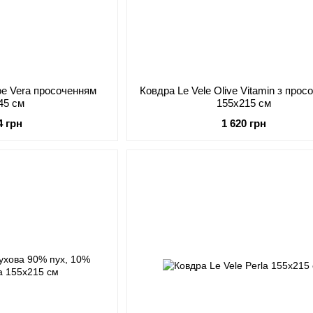
loe Vera просоченням
Ковдра Le Vele Olive Vitamin з про
45 см
155х215 см
4 грн
1 620 грн