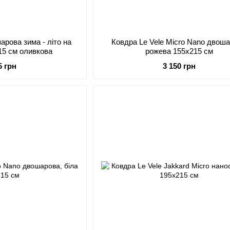
арова зима - літо на
Ковдра Le Vele Micro Nano двош
15 см оливкова
рожева 155х215 см
5 грн
3 150 грн