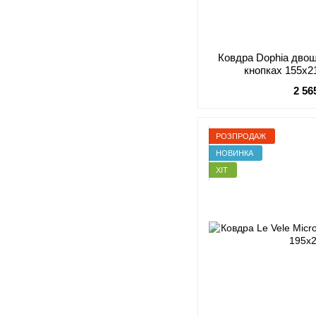
Ковдра Dophia двош
кнопках 155х2
2 56
РОЗПРОДАЖ
НОВИНКА
ХІТ