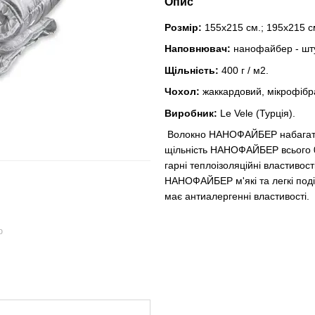
Опис
Розмір:
155х215 см.; 195x215 с
Наповнювач:
нанофайбер - шт
Щільність:
400 г / м2.
Чохол:
жаккардовий, мікрофібр
Виробник:
Le Vele (Турція).
Волокно НАНОФАЙБЕР набагато т
щільність НАНОФАЙБЕР всього 0
гарні теплоізоляційні властивост
НАНОФАЙБЕР м'які та легкі под
має антиалергенні властивості.
ю