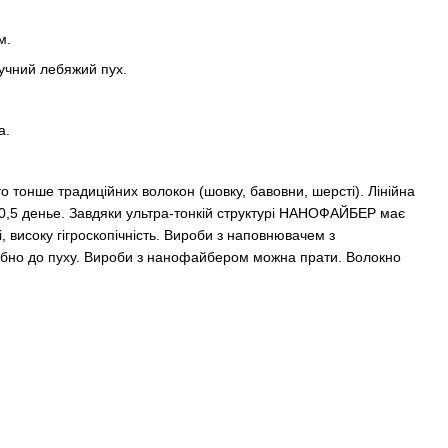
м.
учний лебяжий пух.
а.
онше традиційних волокон (шовку, бавовни, шерсті). Лінійна
,5 денье. Завдяки ультра-тонкій структурі НАНОФАЙБЕР має
і, високу гігроскопічність. Вироби з наповнювачем з
ібно до пуху. Вироби з нанофайбером можна прати. Волокно