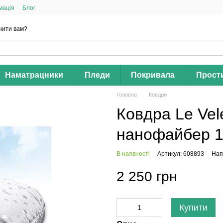
мація
Блог
нити вам?
Наматрацники
Пледи
Покривала
Прост
Головна
Ковдри
Ковдра Le Vel
нанофайбер 1
В наявності
Артикул: 608893
Нап
2 250 грн
Купити