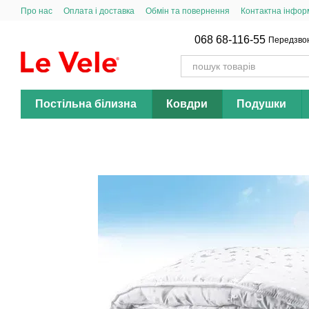
Перейти до основного контенту
Про нас
Оплата і доставка
Обмін та повернення
Контактна інфор
068 68-116-55
Передзво
Постільна білизна
Ковдри
Подушки