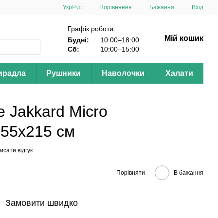
Порівняння
Укр
Рус
Бажання
Вхід
Графік роботи:
Мій кошик
Будні:
10:00–18:00
Сб:
10:00–15:00
ирадла
Рушники
Наволочки
Халати
e Jakkard Micro
55х215 см
исати відгук
Порівняти
В бажання
Замовити швидко