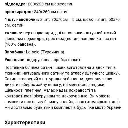
підковдра:
200x220 см шовк/сатин
простирадло:
240x260 см сатин
4 шт. наволочки:
2 шт. 70x70см + 5 см. шовк + 2 шт. 50х70
см. сатин
тканина:
верх підковдри, дві наволочки - штучний жатий
шовк; низ підковдра, простирадло, дві наволочки - сатин
(100% бавовна).
Виробник:
Le Vele (Туреччина).
Упаковка:
подарункова коробка+пакет.
Постільна білизна сатин - шовк виготовлена ​​з двох типів
тканини: натурального сатину та атласу (штучного шовку).
Сатин створений з натуральної бавовни, дозволяє тілу
дихати і вбирає зайву вологу, не меніться, завдяки
щільності плетіння. Атлас надає яскравості та
контрастності візерункам та декоруванню. Ви можете
замовити постільну білизну онлайн, і протягом кількох днів
ми доставимо будь-який комплект в будь-яке місто України.
Характеристики