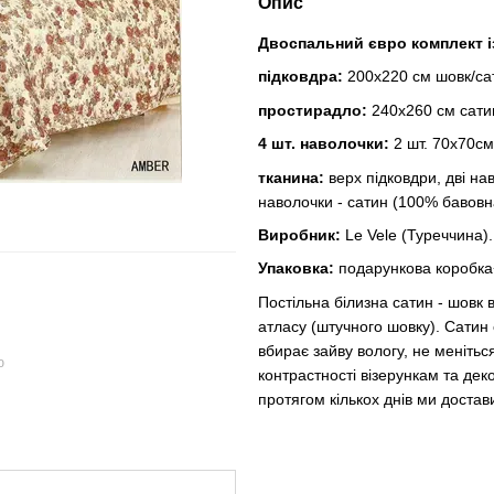
Опис
Двоспальний євро комплект і
підковдра:
200x220 см шовк/са
простирадло:
240x260 см сати
4 шт. наволочки:
2 шт. 70x70см
тканина:
верх підковдри, дві на
наволочки - сатин (100% бавовн
Виробник:
Le Vele (Туреччина).
Упаковка:
подарункова коробка
Постільна білизна сатин - шовк в
атласу (штучного шовку). Сатин 
вбирає зайву вологу, не менітьс
ю
контрастності візерункам та дек
протягом кількох днів ми достав