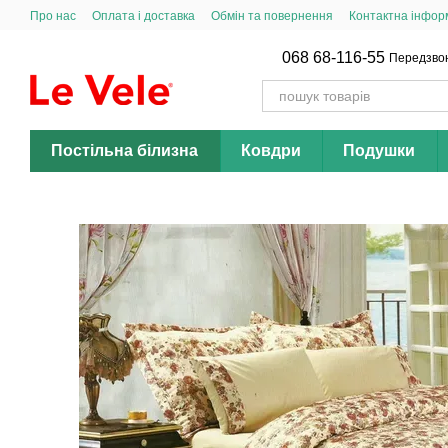
Перейти до основного контенту
Про нас
Оплата і доставка
Обмін та повернення
Контактна інфор
068 68-116-55
Передзво
Постільна білизна
Ковдри
Подушки