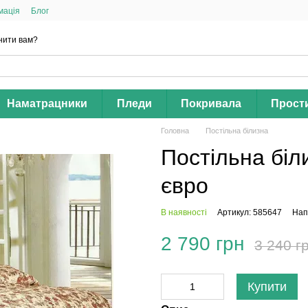
мація
Блог
нити вам?
Наматрацники
Пледи
Покривала
Прост
Головна
Постільна білизна
Постільна біл
євро
В наявності
Артикул: 585647
Нап
2 790 грн
3 240 г
Купити