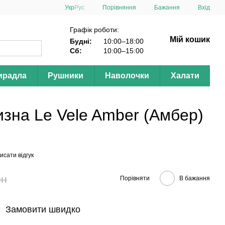
Порівняння
Укр
Рус
Бажання
Вхід
Графік роботи:
Мій кошик
Будні:
10:00–18:00
Сб:
10:00–15:00
ирадла
Рушники
Наволочки
Халати
изна Le Vele Amber (Амбер)
исати відгук
рн
Порівняти
В бажання
Замовити швидко