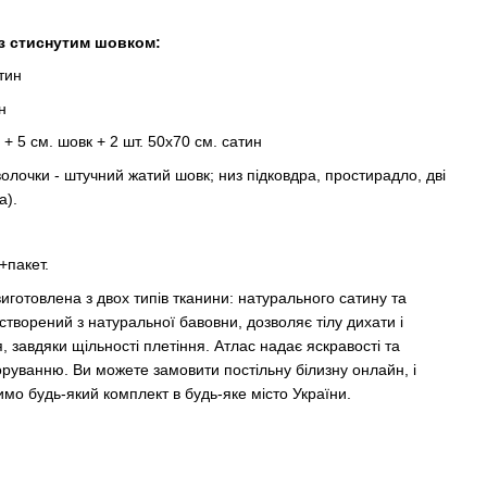
з стиснутим шовком:
тин
н
 + 5 см. шовк + 2 шт. 50х70 см. сатин
волочки - штучний жатий шовк; низ підковдра, простирадло, дві
а).
+пакет.
иготовлена ​​з двох типів тканини: натурального сатину та
створений з натуральної бавовни, дозволяє тілу дихати і
я, завдяки щільності плетіння. Атлас надає яскравості та
оруванню. Ви можете замовити постільну білизну онлайн, і
имо будь-який комплект в будь-яке місто України.