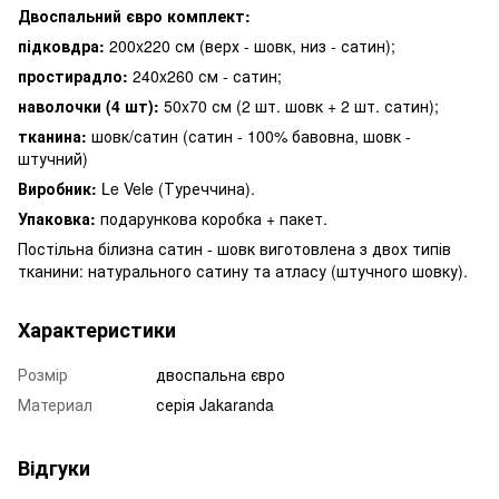
Двоспальний євро комплект:
підковдра:
200x220 см (верх - шовк, низ - сатин);
простирадло:
240x260 см - сатин;
наволочки (4 шт):
50x70 см (2 шт. шовк + 2 шт. сатин);
тканина:
шовк/сатин (сатин - 100% бавовна, шовк -
штучний)
Виробник:
Le Vele (Туреччина).
Упаковка:
подарункова коробка + пакет.
Постільна білизна сатин - шовк виготовлена з двох типів
тканини: натурального сатину та атласу (штучного шовку).
Характеристики
Розмір
двоспальна євро
Материал
серія Jakaranda
Відгуки