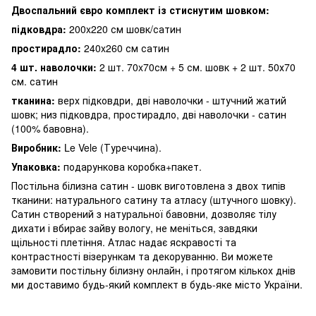
Двоспальний євро комплект із стиснутим шовком:
підковдра:
200x220 см шовк/сатин
простирадло:
240x260 см сатин
4 шт. наволочки:
2 шт. 70x70см + 5 см. шовк + 2 шт. 50х70
см. сатин
тканина:
верх підковдри, дві наволочки - штучний жатий
шовк; низ підковдра, простирадло, дві наволочки - сатин
(100% бавовна).
Виробник:
Le Vele (Туреччина).
Упаковка:
подарункова коробка+пакет.
Постільна білизна сатин - шовк виготовлена ​​з двох типів
тканини: натурального сатину та атласу (штучного шовку).
Сатин створений з натуральної бавовни, дозволяє тілу
дихати і вбирає зайву вологу, не меніться, завдяки
щільності плетіння. Атлас надає яскравості та
контрастності візерункам та декоруванню. Ви можете
замовити постільну білизну онлайн, і протягом кількох днів
ми доставимо будь-який комплект в будь-яке місто України.