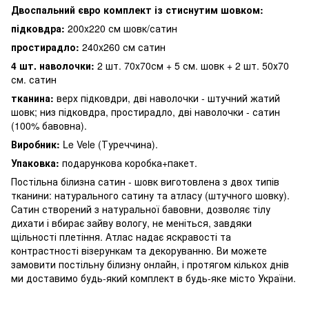
Двоспальний євро комплект із стиснутим шовком:
підковдра:
200x220 см шовк/сатин
простирадло:
240x260 см сатин
4 шт. наволочки:
2 шт. 70x70см + 5 см. шовк + 2 шт. 50х70
см. сатин
тканина:
верх підковдри, дві наволочки - штучний жатий
шовк; низ підковдра, простирадло, дві наволочки - сатин
(100% бавовна).
Виробник:
Le Vele (Туреччина).
Упаковка:
подарункова коробка+пакет.
Постільна білизна сатин - шовк виготовлена ​​з двох типів
тканини: натурального сатину та атласу (штучного шовку).
Сатин створений з натуральної бавовни, дозволяє тілу
дихати і вбирає зайву вологу, не меніться, завдяки
щільності плетіння. Атлас надає яскравості та
контрастності візерункам та декоруванню. Ви можете
замовити постільну білизну онлайн, і протягом кількох днів
ми доставимо будь-який комплект в будь-яке місто України.